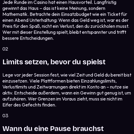
Jede Runde im Casino hat einen Hausvorteil. Langfristig
gewinnt das Haus – das ist keine Meinung, sondern
Mathematik. Betrachte dein Einsatzbudget wie ein Ticket für
einen Abend Unterhaltung: Wenn das Geld weg ist, war es der
Preis für den Spaß, nicht ein Verlust, den du zurückholen musst.
Wer mit dieser Einstellung spielt, bleibt entspannter und trifft
bessere Entscheidungen.
02
Limits setzen, bevor du spielst
Lege vor jeder Session fest, wie viel Zeit und Geld du bereit bist
einzusetzen. Viele Plattformen bieten Einzahlungslimits,
Verlustlimits und Zeitwarnungen direkt im Konto an – nutze sie
aktiv. Entscheide außerdem, wann ein Gewinn gut genug ist, um
aufzuhören. Wer Grenzen im Voraus zieht, muss sie nicht im
Eifer des Gefechts finden.
03
Wann du eine Pause brauchst