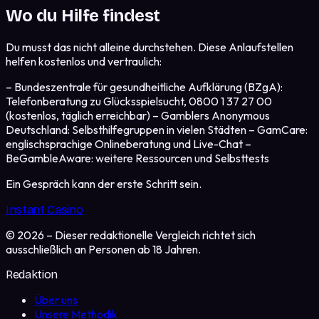
Wo du Hilfe findest
Du musst das nicht alleine durchstehen. Diese Anlaufstellen
helfen kostenlos und vertraulich:
– Bundeszentrale für gesundheitliche Aufklärung (BZgA):
Telefonberatung zu Glücksspielsucht, 0800 1 37 27 00
(kostenlos, täglich erreichbar) – Gamblers Anonymous
Deutschland: Selbsthilfegruppen in vielen Städten – GamCare:
englischsprachige Onlineberatung und Live-Chat –
BeGambleAware: weitere Ressourcen und Selbsttests
Ein Gespräch kann der erste Schritt sein.
Instant Casino
© 2026 – Dieser redaktionelle Vergleich richtet sich
ausschließlich an Personen ab 18 Jahren.
Redaktion
Über uns
Unsere Methodik