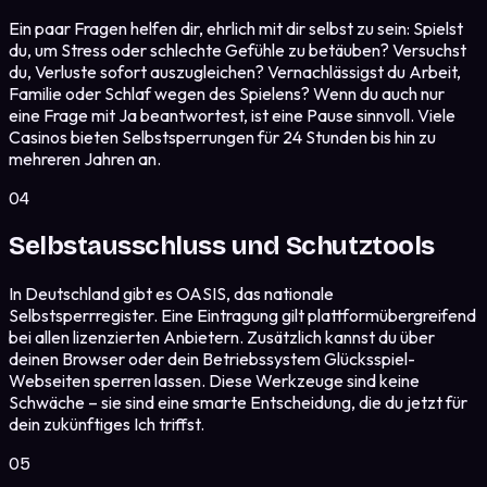
Ein paar Fragen helfen dir, ehrlich mit dir selbst zu sein: Spielst
du, um Stress oder schlechte Gefühle zu betäuben? Versuchst
du, Verluste sofort auszugleichen? Vernachlässigst du Arbeit,
Familie oder Schlaf wegen des Spielens? Wenn du auch nur
eine Frage mit Ja beantwortest, ist eine Pause sinnvoll. Viele
Casinos bieten Selbstsperrungen für 24 Stunden bis hin zu
mehreren Jahren an.
04
Selbstausschluss und Schutztools
In Deutschland gibt es OASIS, das nationale
Selbstsperrregister. Eine Eintragung gilt plattformübergreifend
bei allen lizenzierten Anbietern. Zusätzlich kannst du über
deinen Browser oder dein Betriebssystem Glücksspiel-
Webseiten sperren lassen. Diese Werkzeuge sind keine
Schwäche – sie sind eine smarte Entscheidung, die du jetzt für
dein zukünftiges Ich triffst.
05