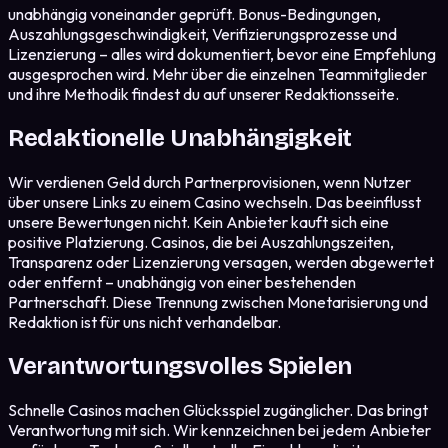
unabhängig voneinander geprüft. Bonus-Bedingungen,
Auszahlungsgeschwindigkeit, Verifizierungsprozesse und
Lizenzierung – alles wird dokumentiert, bevor eine Empfehlung
ausgesprochen wird. Mehr über die einzelnen Teammitglieder
und ihre Methodik findest du auf unserer Redaktionsseite.
Redaktionelle Unabhängigkeit
Wir verdienen Geld durch Partnerprovisionen, wenn Nutzer
über unsere Links zu einem Casino wechseln. Das beeinflusst
unsere Bewertungen nicht. Kein Anbieter kauft sich eine
positive Platzierung. Casinos, die bei Auszahlungszeiten,
Transparenz oder Lizenzierung versagen, werden abgewertet
oder entfernt – unabhängig von einer bestehenden
Partnerschaft. Diese Trennung zwischen Monetarisierung und
Redaktion ist für uns nicht verhandelbar.
Verantwortungsvolles Spielen
Schnelle Casinos machen Glücksspiel zugänglicher. Das bringt
Verantwortung mit sich. Wir kennzeichnen bei jedem Anbieter